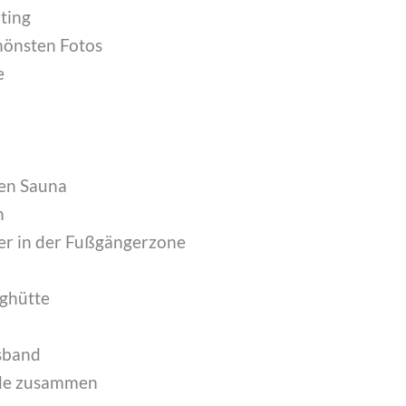
ting
chönsten Fotos
e
hen Sauna
n
ker in der Fußgängerzone
rghütte
gsband
nde zusammen