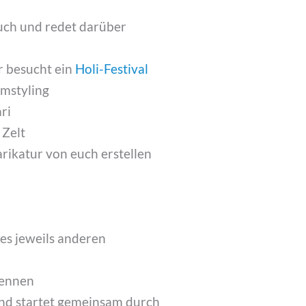
Buch und redet darüber
r besucht ein
Holi-Festival
Umstyling
ri
 Zelt
rikatur von euch erstellen
des jeweils anderen
rennen
und startet gemeinsam durch