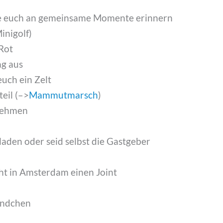
, die euch an gemeinsame Momente erinnern
inigolf)
 Rot
ag aus
euch ein Zelt
eil (–>
Mammutmarsch
)
lnehmen
laden oder seid selbst die Gastgeber
ht in Amsterdam einen Joint
ändchen