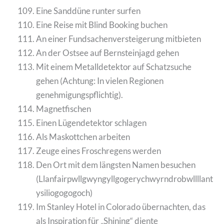
Eine Sanddüne runter surfen
Eine Reise mit Blind Booking buchen
An einer Fundsachenversteigerung mitbieten
An der Ostsee auf Bernsteinjagd gehen
Mit einem Metalldetektor auf Schatzsuche
gehen (Achtung: In vielen Regionen
genehmigungspflichtig).
Magnetfischen
Einen Lügendetektor schlagen
Als Maskottchen arbeiten
Zeuge eines Froschregens werden
Den Ort mit dem längsten Namen besuchen
(Llanfairpwllgwyngyllgogerychwyrndrobwllllant
ysiliogogogoch)
Im Stanley Hotel in Colorado übernachten, das
als Inspiration für „Shining“ diente