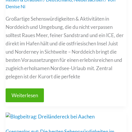
Denise Ni
Großartige Sehenswürdigkeiten & Aktivitäten in
Norddeich und Umgebung, die du nicht verpassen
solltest Raues Meer, feiner Sandstrand und ein ICE, der
direkt im Hafen hält und die ostfriesischen Insel Juist
und Norderney in Sichtweite – Norddeich bringt die
besten Voraussetzungen für einen erlebnisreichen und
zugleich erholsamen Nordsee-Urlaub mit. Zentral
gelegen ist der Kurort die perfekte
Großartige
Weiterlesen
Sehenswürdigkeiten
in
Norddeich
und
Umgebung,
die
du
Grenzenlos gut: Die besten Sehenswürdigkeiten im