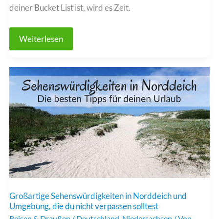
deiner Bucket List ist, wird es Zeit.
Zauberhaftes
Weiterlesen
Grenen
–
entdecke
den
nördlichsten
Punkt
Dänemarks
Großartige Sehenswürdigkeiten in Norddeich und
Umgebung, die du nicht verpassen solltest
Reisen & Draußen
/
Deutschland
,
Niedersachsen
/ Von