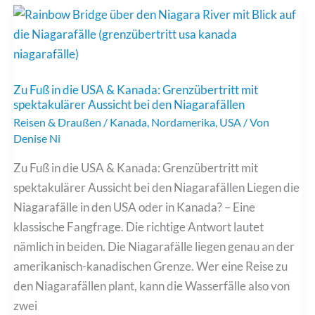
Sehenswürdigkeiten
im
Dreiländereck
Aachen
Zu Fuß in die USA & Kanada: Grenzübertritt mit
spektakulärer Aussicht bei den Niagarafällen
Reisen & Draußen
/
Kanada
,
Nordamerika
,
USA
/ Von
Denise Ni
Zu Fuß in die USA & Kanada: Grenzübertritt mit
spektakulärer Aussicht bei den Niagarafällen Liegen die
Niagarafälle in den USA oder in Kanada? – Eine
klassische Fangfrage. Die richtige Antwort lautet
nämlich in beiden. Die Niagarafälle liegen genau an der
amerikanisch-kanadischen Grenze. Wer eine Reise zu
den Niagarafällen plant, kann die Wasserfälle also von
zwei