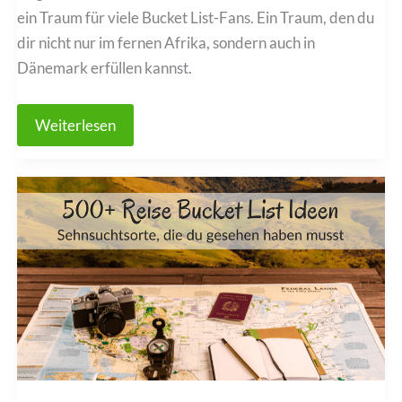
ein Traum für viele Bucket List-Fans. Ein Traum, den du
dir nicht nur im fernen Afrika, sondern auch in
Dänemark erfüllen kannst.
Die
Weiterlesen
Wanderdüne
Råbjerg
Mile
–
Dänemarks
verstecktes
Wüstenwunder