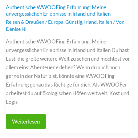
Authentische WWOOFing Erfahrung: Meine
unvergesslichen Erlebnisse in Irland und Italien
Reisen & Draußen
/
Europa
,
Günstig
,
Irland
,
Italien
/ Von
Denise Ni
Authentische WWOOFing Erfahrung: Meine
unvergesslichen Erlebnisse in Irland und Italien Du hast
Lust, die große weitere Welt zu sehen und möchtest vor
allem eins: Abenteuer erleben? Wenn du auch noch
gerne in der Natur bist, könnte eine WWOOFing
Erfahrung genau das Richtige für dich. Als WWOOFer
arbeitest du auf ökologischen Höfen weltweit. Kost und
Logis
Authentische
Weiterlesen
WWOOFing
Erfahrung:
Meine