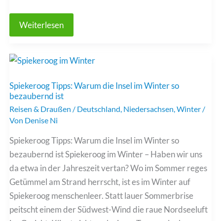
Zu
Weiterlesen
Fuß
in
die
USA
&
Kanada:
Grenzübertritt
Spiekeroog Tipps: Warum die Insel im Winter so
mit
bezaubernd ist
spektakulärer
Aussicht
Reisen & Draußen
/
Deutschland
,
Niedersachsen
,
Winter
/
bei
Von
Denise Ni
den
Niagarafällen
Spiekeroog Tipps: Warum die Insel im Winter so
bezaubernd ist Spiekeroog im Winter – Haben wir uns
da etwa in der Jahreszeit vertan? Wo im Sommer reges
Getümmel am Strand herrscht, ist es im Winter auf
Spiekeroog menschenleer. Statt lauer Sommerbrise
peitscht einem der Südwest-Wind die raue Nordseeluft