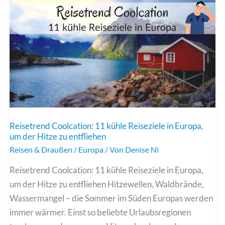
spektakulärste
Naturwunder
Reisetrend Coolcation: 11 kühle Reiseziele in Europa,
um der Hitze zu entfliehen
Reisen & Draußen
/
Europa
/ Von
Denise Ni
Reisetrend Coolcation: 11 kühle Reiseziele in Europa,
um der Hitze zu entfliehen Hitzewellen, Waldbrände,
Wassermangel – die Sommer im Süden Europas werden
immer wärmer. Einst so beliebte Urlaubsregionen