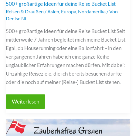
500+ großartige Ideen für deine Reise Bucket List
Reisen & Draußen
/
Asien
,
Europa
,
Nordamerika
/ Von
Denise Ni
500+ großartige Ideen für deine Reise Bucket List Seit
mittlerweile 7 Jahren begleitet mich meine Bucket List.
Egal, ob Houserunning oder eine Ballonfahrt – in den
vergangenen Jahren habe ich eine ganze Reihe
unglaublicher Erfahrungen machen dürfen. Mit dabei:
Unzählige Reiseziele, die ich bereits besuchen durfte
oder die noch auf meiner (Reise-) Bucket List stehen.
500+
Weiterlesen
großartige
Ideen
für
deine
Reise
Bucket