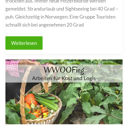
trocknen aus. Immer neue Hitzerekorde werden
gemeldet. Strandurlaub und Sightseeing bei 40 Grad –
puh. Gleichzeitig in Norwegen: Eine Gruppe Touristen
schnallt sich bei angenehmen 20 Grad
Reisetrend
Weiterlesen
Coolcation:
11
kühle
Reiseziele
in
Europa,
um
der
Hitze
zu
entfliehen