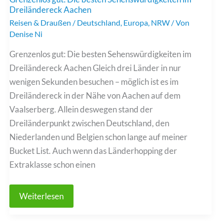
nicht
Dreiländereck Aachen
verpassen
solltest
Reisen & Draußen
/
Deutschland
,
Europa
,
NRW
/ Von
Denise Ni
Grenzenlos gut: Die besten Sehenswürdigkeiten im
Dreiländereck Aachen Gleich drei Länder in nur
wenigen Sekunden besuchen – möglich ist es im
Dreiländereck in der Nähe von Aachen auf dem
Vaalserberg. Allein deswegen stand der
Dreiländerpunkt zwischen Deutschland, den
Niederlanden und Belgien schon lange auf meiner
Bucket List. Auch wenn das Länderhopping der
Extraklasse schon einen
Grenzenlos
Weiterlesen
gut:
Die
besten