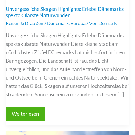
Unvergessliche Skagen Highlights: Erlebe Dänemarks
spektakulärste Naturwunder
Reisen & Draußen
/
Dänemark
,
Europa
/ Von
Denise Ni
Unvergessliche Skagen Highlights: Erlebe Dänemarks
spektakulärste Naturwunder Diese kleine Stadt am
nördlichsten Zipfel Dänemarks hat mich sofort in ihren
Bann gezogen. Die Landschaft ist rau, das Licht
unvergleichlich, und das Aufeinandertreffen von Nord-
und Ostsee beim Grenen ein echtes Naturspektakel. Wir
hatten das Glück, Skagen auf unserer Hochzeitsreise bei
strahlendem Sonnenschein zu erkunden. In diesem […]
Unvergessliche
Weiterlesen
Skagen
Highlights:
Erlebe
Dänemarks