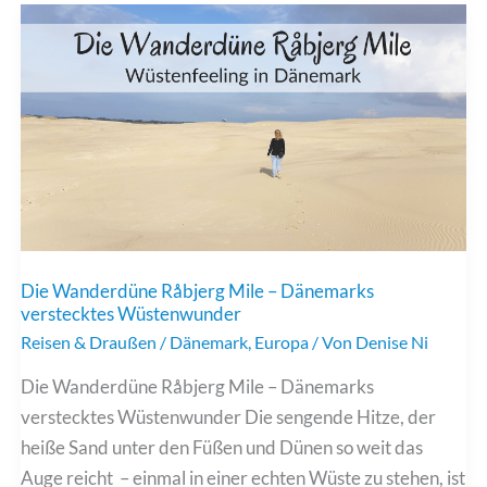
unvergesslichen
Erlebnisse
in
Irland
und
Italien
Die Wanderdüne Råbjerg Mile – Dänemarks
verstecktes Wüstenwunder
Reisen & Draußen
/
Dänemark
,
Europa
/ Von
Denise Ni
Die Wanderdüne Råbjerg Mile – Dänemarks
verstecktes Wüstenwunder Die sengende Hitze, der
heiße Sand unter den Füßen und Dünen so weit das
Auge reicht – einmal in einer echten Wüste zu stehen, ist