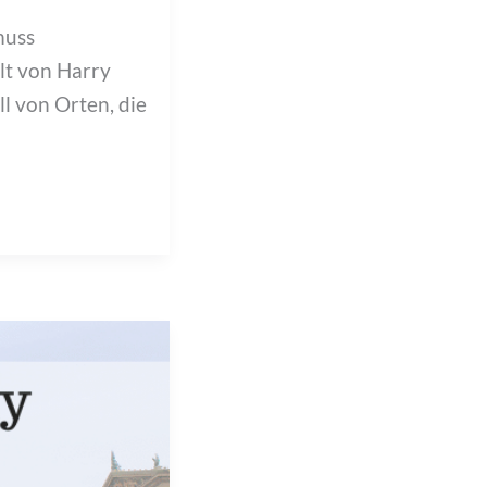
muss
lt von Harry
l von Orten, die