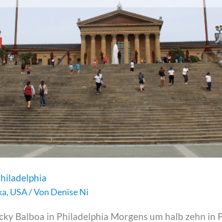
hiladelphia
ka
,
USA
/ Von
Denise Ni
ky Balboa in Philadelphia Morgens um halb zehn in P