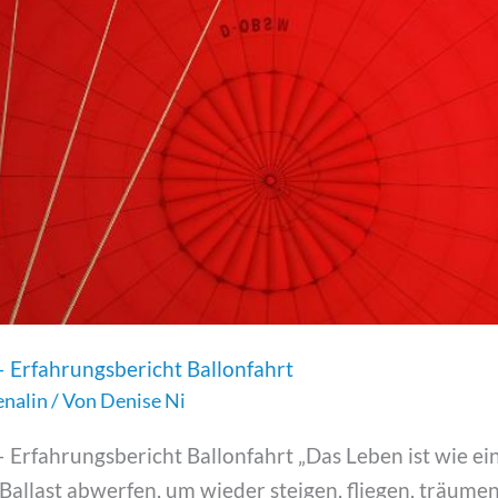
– Erfahrungsbericht Ballonfahrt
enalin
/ Von
Denise Ni
 Erfahrungsbericht Ballonfahrt „Das Leben ist wie ein
allast abwerfen, um wieder steigen, fliegen, träume