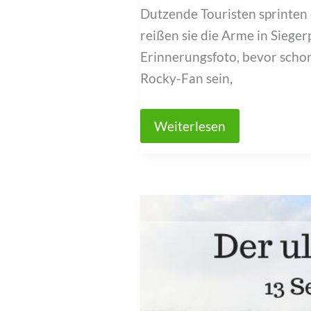
Dutzende Touristen sprinte
reißen sie die Arme in Sieger
Erinnerungsfoto, bevor scho
Rocky-Fan sein,
Treppenlaufen
Weiterlesen
wie
Rocky
in
Philadelphia