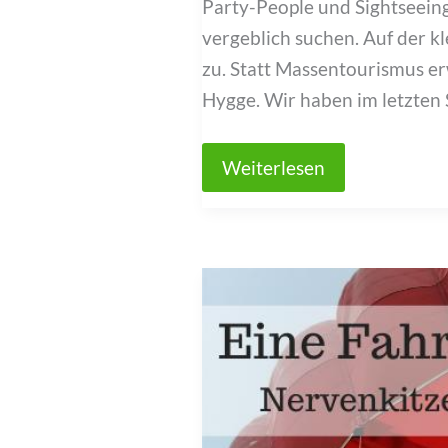
Party-People und Sightseeing
vergeblich suchen. Auf der k
zu. Statt Massentourismus er
Hygge. Wir haben im letzte
Fanø
Weiterlesen
Guide:
Sehenswürdigkeiten
&
Tipps