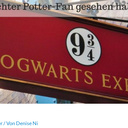
er
/ Von
Denise Ni