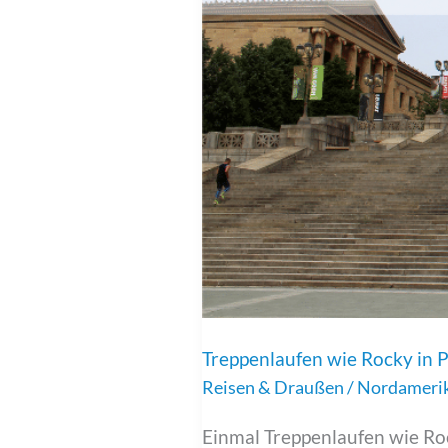
Treppenlaufen wie Rocky in P
Reisen & Draußen
/
Nordameri
Einmal Treppenlaufen wie Roc