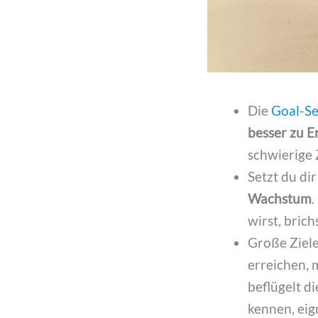
Die
Goal-Se
besser zu 
schwierige Z
Setzt du dir
Wachstum
.
wirst, bric
Große Ziel
erreichen, 
beflügelt d
kennen, eig