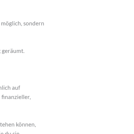
r möglich, sondern
 geräumt.
lich auf
finanzieller,
stehen können,
e du sie