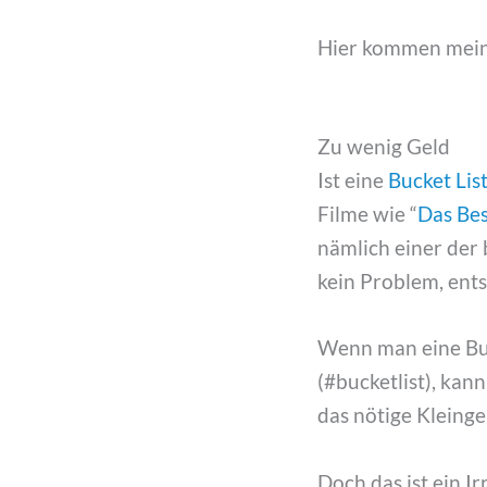
Hier kommen meine
Zu wenig Geld
Ist eine
Bucket Lis
Filme wie “
Das Be
nämlich einer der 
kein Problem, ents
Wenn man eine Buc
(#bucketlist), kan
das nötige Kleingel
Doch das ist ein Ir