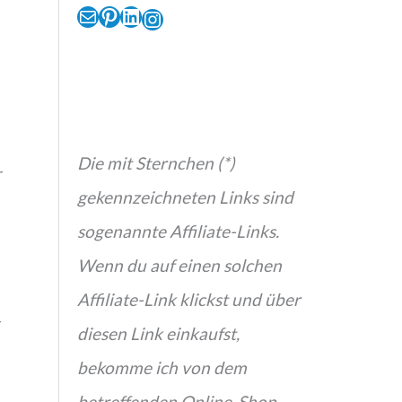
E-Mail
Pinterest
LinkedIn
Instagram
Die mit Sternchen (*)
r
gekennzeichneten Links sind
sogenannte Affiliate-Links.
Wenn du auf einen solchen
Affiliate-Link klickst und über
r
diesen Link einkaufst,
bekomme ich von dem
betreffenden Online-Shop