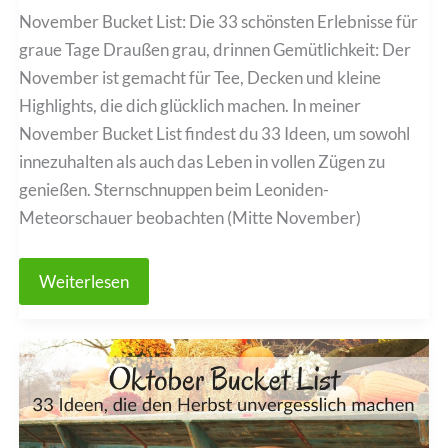
November Bucket List: Die 33 schönsten Erlebnisse für
graue Tage Draußen grau, drinnen Gemütlichkeit: Der
November ist gemacht für Tee, Decken und kleine
Highlights, die dich glücklich machen. In meiner
November Bucket List findest du 33 Ideen, um sowohl
innezuhalten als auch das Leben in vollen Zügen zu
genießen. Sternschnuppen beim Leoniden-
Meteorschauer beobachten (Mitte November)
November
Weiterlesen
Bucket
List:
Die
33
schönsten
Erlebnisse
für
graue
Tage