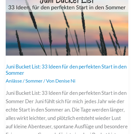
Ausflüge
mit
Baby
im
ersten
Jahr
Juni Bucket List: 33 Ideen für den perfekten Start in den
Sommer
Anlässe
/
Sommer
/ Von
Denise Ni
Juni Bucket List: 33 Ideen für den perfekten Start in den
Sommer Der Juni fühlt sich für mich jedes Jahr wie der
echte Start in den Sommer an. Die Tage werden länger,
alles wirkt leichter, und plötzlich entsteht wieder Lust
auf kleine Abenteuer, spontane Ausflüge und besondere