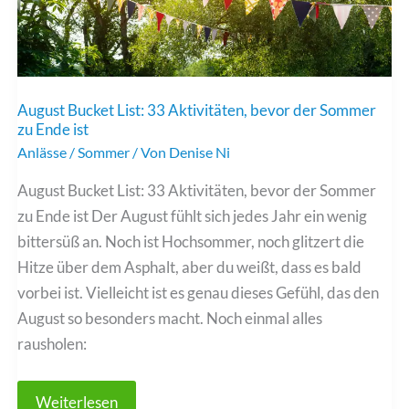
August Bucket List: 33 Aktivitäten, bevor der Sommer
zu Ende ist
Anlässe
/
Sommer
/ Von
Denise Ni
August Bucket List: 33 Aktivitäten, bevor der Sommer
zu Ende ist Der August fühlt sich jedes Jahr ein wenig
bittersüß an. Noch ist Hochsommer, noch glitzert die
Hitze über dem Asphalt, aber du weißt, dass es bald
vorbei ist. Vielleicht ist es genau dieses Gefühl, das den
August so besonders macht. Noch einmal alles
rausholen:
August
Weiterlesen