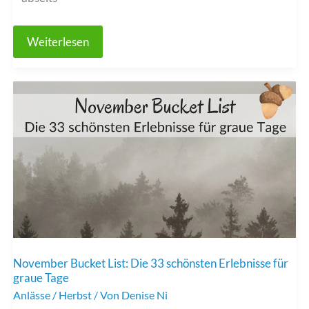
Dezember
Weiterlesen
Bucket
List:
33
besondere
Ideen
für
deinen
Jahresausklang
November Bucket List: Die 33 schönsten Erlebnisse für
graue Tage
Anlässe
/
Herbst
/ Von
Denise Ni