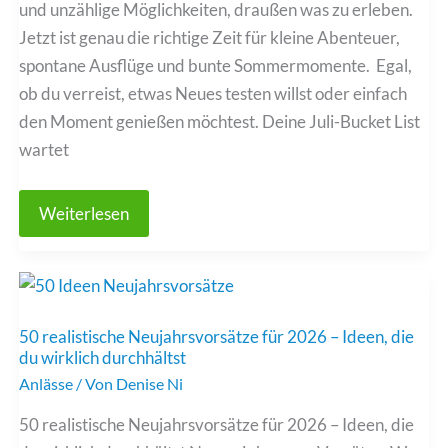
und unzählige Möglichkeiten, draußen was zu erleben.
Jetzt ist genau die richtige Zeit für kleine Abenteuer,
spontane Ausflüge und bunte Sommermomente. Egal,
ob du verreist, etwas Neues testen willst oder einfach
den Moment genießen möchtest. Deine Juli-Bucket List
wartet
Juli
Weiterlesen
Bucket
List:
33
Ideen
für
einen
unvergesslichen
50 realistische Neujahrsvorsätze für 2026 – Ideen, die
Sommer
du wirklich durchhältst
Anlässe
/ Von
Denise Ni
50 realistische Neujahrsvorsätze für 2026 – Ideen, die