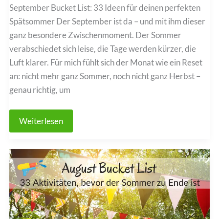
September Bucket List: 33 Ideen für deinen perfekten
Spätsommer Der September ist da – und mit ihm dieser
ganz besondere Zwischenmoment. Der Sommer
verabschiedet sich leise, die Tage werden kürzer, die
Luft klarer. Für mich fühlt sich der Monat wie ein Reset
an: nicht mehr ganz Sommer, noch nicht ganz Herbst –
genau richtig, um
September
Weiterlesen
Bucket
List:
33
Ideen
für
deinen
perfekten
Spätsommer