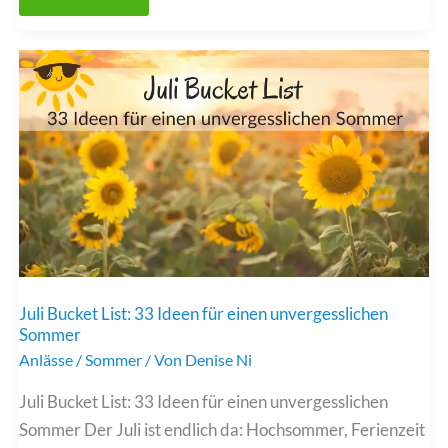
Bucket
List:
33
Aktivitäten,
bevor
der
Sommer
zu
Ende
ist
Juli Bucket List: 33 Ideen für einen unvergesslichen
Sommer
Anlässe
/
Sommer
/ Von
Denise Ni
Juli Bucket List: 33 Ideen für einen unvergesslichen
Sommer Der Juli ist endlich da: Hochsommer, Ferienzeit