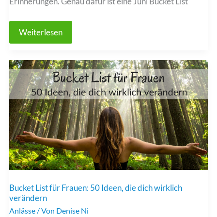
Erinnerungen. Genau dafür ist eine Juni Bucket List
Juni
Weiterlesen
Bucket
List:
33
Ideen
für
den
perfekten
Start
in
den
Sommer
Bucket List für Frauen: 50 Ideen, die dich wirklich
verändern
Anlässe
/ Von
Denise Ni