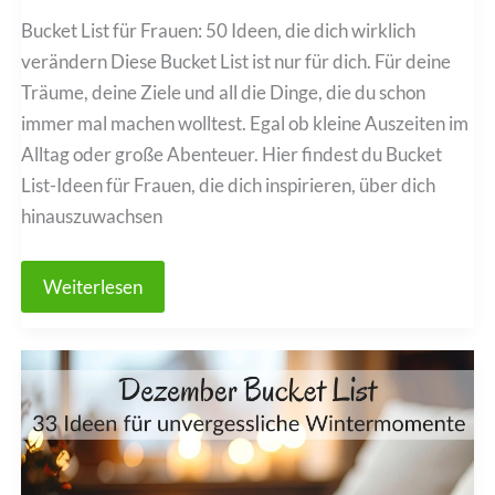
Bucket List für Frauen: 50 Ideen, die dich wirklich
verändern Diese Bucket List ist nur für dich. Für deine
Träume, deine Ziele und all die Dinge, die du schon
immer mal machen wolltest. Egal ob kleine Auszeiten im
Alltag oder große Abenteuer. Hier findest du Bucket
List-Ideen für Frauen, die dich inspirieren, über dich
hinauszuwachsen
Bucket
Weiterlesen
List
für
Frauen:
50
Ideen,
die
dich
wirklich
verändern