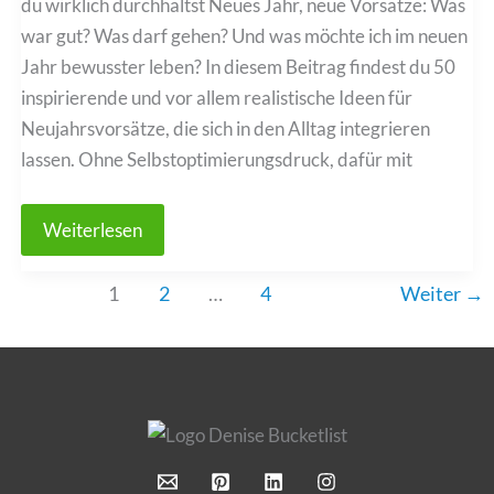
du wirklich durchhältst Neues Jahr, neue Vorsätze: Was
war gut? Was darf gehen? Und was möchte ich im neuen
Jahr bewusster leben? In diesem Beitrag findest du 50
inspirierende und vor allem realistische Ideen für
Neujahrsvorsätze, die sich in den Alltag integrieren
lassen. Ohne Selbstoptimierungsdruck, dafür mit
50
Weiterlesen
realistische
Neujahrsvorsätze
für
1
2
…
4
Weiter
→
2026
–
Ideen,
die
du
wirklich
durchhältst