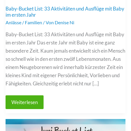
Baby-Bucket List: 33 Aktivitäten und Ausflüge mit Baby
im ersten Jahr
Anlässe
/
Familien
/ Von
Denise Ni
Baby-Bucket List: 33 Aktivitäten und Ausflüge mit Baby
im ersten Jahr Das erste Jahr mit Baby ist eine ganz
besondere Zeit. Kaum jemals entwickelt sich ein Mensch
so schnell wie in den ersten zwölf Lebensmonaten. Aus
einem Neugeborenen wird innerhalb kürzester Zeit ein
kleines Kind mit eigener Persönlichkeit, Vorlieben und
Fähigkeiten. Gleichzeitig erlebt nicht nur […]
Baby-
Weiterlesen
Bucket
List:
33
Aktivitäten
und