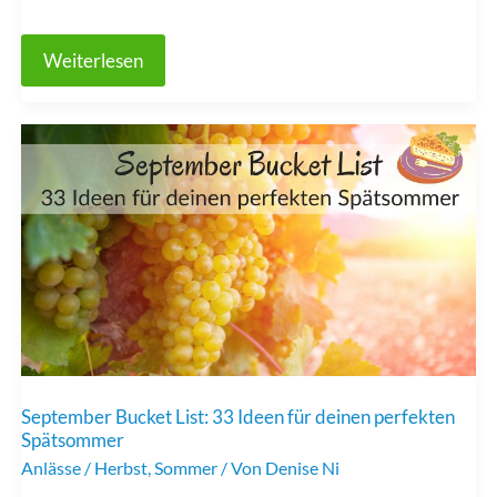
Oktober
Weiterlesen
Bucket
List:
33
Erlebnisse,
die
den
Herbst
unvergesslich
machen
September Bucket List: 33 Ideen für deinen perfekten
Spätsommer
Anlässe
/
Herbst
,
Sommer
/ Von
Denise Ni