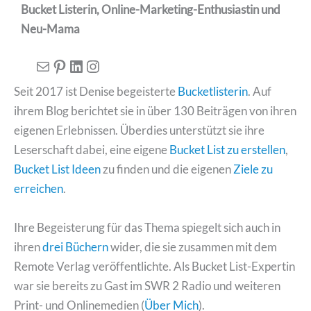
Bucket Listerin, Online-Marketing-Enthusiastin und
Neu-Mama
E-Mail
Pinterest
LinkedIn
Instagram
Seit 2017 ist Denise begeisterte
Bucketlisterin
. Auf
ihrem Blog berichtet sie in über 130 Beiträgen von ihren
eigenen Erlebnissen. Überdies unterstützt sie ihre
Leserschaft dabei, eine eigene
Bucket List zu erstellen
,
Bucket List Ideen
zu finden und die eigenen
Ziele zu
erreichen
.
Ihre Begeisterung für das Thema spiegelt sich auch in
ihren
drei Büchern
wider, die sie zusammen mit dem
Remote Verlag veröffentlichte. Als Bucket List-Expertin
war sie bereits zu Gast im SWR 2 Radio und weiteren
Print- und Onlinemedien (
Über Mich
).