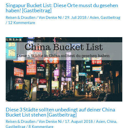
Singapur Bucket List: Diese Orte musst du gesehen
haben! [Gastbeitrag]
Reisen & Draußen
/ Von
Denise Ni
/
29. Juli 2018
/
Asien
,
Gastbeitrag
/
12 Kommentare
Diese 3 Städte sollten unbedingt auf deiner China
Bucket List stehen [Gastbeitrag]
Reisen & Draußen
/ Von
Denise Ni
/
17. August 2018
/
Asien
,
China
,
Gastbeitrag
/
8 Kommentare