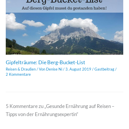
Gipfelträume: Die Berg-Bucket-List
Reisen & Draußen
/ Von
Denise Ni
/
3. August 2019
/
Gastbeitrag
/
2 Kommentare
5 Kommentare zu „Gesunde Ernährung auf Reisen –
Tipps von der Ernährungsexpertin“