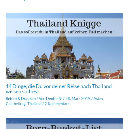
14 Dinge, die Du vor deiner Reise nach Thailand
wissen solltest
Reisen & Draußen
/ Von
Denise Ni
/
28. März 2019
/
Asien
,
Gastbeitrag
,
Thailand
/
2 Kommentare