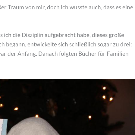
er Traum von mir, doch ich wusste auch, dass es eine
s ich die Disziplin aufgebracht habe, dieses große
 begann, entwickelte sich schließlich sogar zu drei:
 war der Anfang. Danach folgten Bücher für Familien
.