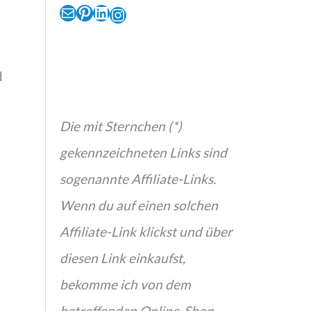
E-Mail
Pinterest
LinkedIn
Instagram
d
Die mit Sternchen (*)
gekennzeichneten Links sind
sogenannte Affiliate-Links.
Wenn du auf einen solchen
Affiliate-Link klickst und über
diesen Link einkaufst,
bekomme ich von dem
betreffenden Online-Shop