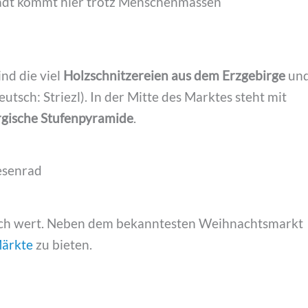
stadt kommt hier trotz Menschenmassen
nd die viel
Holzschnitzereien aus dem Erzgebirge
un
utsch: Striezl). In der Mitte des Marktes steht mit
rgische Stufenpyramide
.
esuch wert. Neben dem bekanntesten Weihnachtsmarkt
Märkte
zu bieten.