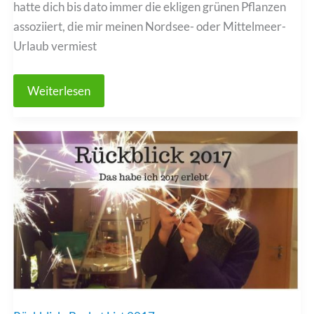
hatte dich bis dato immer die ekligen grünen Pflanzen
assoziiert, die mir meinen Nordsee- oder Mittelmeer-
Urlaub vermiest
Sushi
Weiterlesen
selbst
machen
–
So
lecker
und
einfach