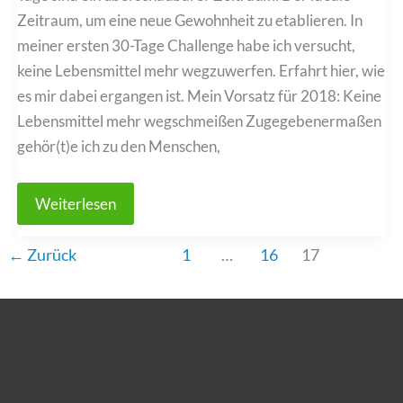
Zeitraum, um eine neue Gewohnheit zu etablieren. In
meiner ersten 30-Tage Challenge habe ich versucht,
keine Lebensmittel mehr wegzuwerfen. Erfahrt hier, wie
es mir dabei ergangen ist. Mein Vorsatz für 2018: Keine
Lebensmittel mehr wegschmeißen Zugegebenermaßen
gehör(t)e ich zu den Menschen,
30
Weiterlesen
Tage
Challenge:
Keine
←
Zurück
1
…
16
17
Lebensmittel
wegwerfen