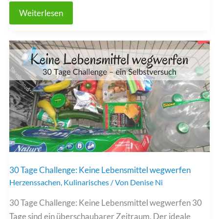
Einen
Weiterlesen
WordPress-
Blog
erstellen
30 Tage Challenge: Keine Lebensmittel wegwerfen
Herzenssachen
,
Kulinarisches
/ Von
Denise Ni
30 Tage Challenge: Keine Lebensmittel wegwerfen 30
Tage sind ein überschaubarer Zeitraum. Der ideale