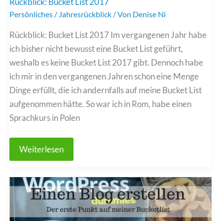
Rückblick: Bucket List 2017
Persönliches
/
Jahresrückblick
/ Von
Denise Ni
Rückblick: Bucket List 2017 Im vergangenen Jahr habe
ich bisher nicht bewusst eine Bucket List geführt,
weshalb es keine Bucket List 2017 gibt. Dennoch habe
ich mir in den vergangenen Jahren schon eine Menge
Dinge erfüllt, die ich andernfalls auf meine Bucket List
aufgenommen hätte. So war ich in Rom, habe einen
Sprachkurs in Polen
Rückblick:
Weiterlesen
Bucket
List
2017