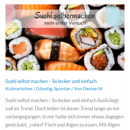
–
Was
ich
bereits
erlebt
habe
Sushi selbst machen – So lecker und einfach
Kulinarisches
/
Günstig
,
Spontan
/ Von
Denise Ni
Sushi selbst machen – So lecker und einfach Sushi liegt
voll im Trend. Doch leider ist dieser Trend lange an mir
vorbeigegangen. In mir hatte sich immer etwas dagegen
gesträubt, „rohen“ Fisch und Algen zu essen. Mit Algen