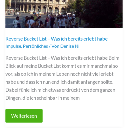
Reverse Bucket List – Was ich bereits erlebt habe
Impulse
,
Persönliches
/ Von
Denise Ni
Reverse Bucket List – Was ich bereits erlebt habe Beim
Blick auf meine Bucket List kommt es mir manchmal so
vor, als ob ich in meinem Leben noch nicht viel erlebt
habe und dass ich nun endlich damit anfangen sollte.
Dabei fühle ich mich etwas erdrückt von dem ganzen
Dingen, die ich scheinbar in meinem
Reverse
Weiterlesen
Bucket
List