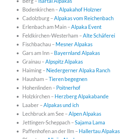
Berg –
Isartal Alpakas
Bodenkirchen –
Alpakahof Holzner
Cadolzburg –
Alpakas vom Reichenbach
Erlenbach am Main –
Alpaka Event
Feldkirchen-Westerham –
Alte Schäferei
Fischbachau –
Mesner Alpakas
Gars am Inn –
Bayernland Alpakas
Grainau –
Alpspitz Alpakas
Haiming –
Niedergerner Alpaka Ranch
Hausham –
Tieren begegnen
Hohenlinden –
Poitnerhof
Holzkirchen –
Herzberg Alpakabande
Laaber –
Alpakas und ich
Lechbruck am See –
Alpen Alpakas
Jettingen-Scheppach –
Sajama Lama
Paffenhofen an der Ilm –
Hallertau Alpakas