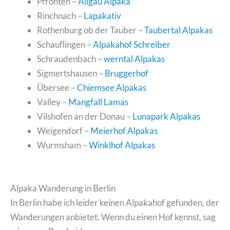
Pfronten –
Allgäu Alpaka
Rinchnach –
Lapakativ
Rothenburg ob der Tauber –
Taubertal Alpakas
Schauflingen –
Alpakahof Schreiber
Schraudenbach –
werntal Alpakas
Sigmertshausen –
Bruggerhof
Übersee –
Chiemsee Alpakas
Valley –
Mangfall Lamas
Vilshofen an der Donau –
Lunapark Alpakas
Weigendorf –
Meierhof Alpakas
Wurmsham –
Winklhof Alpakas
Alpaka Wanderung in Berlin
In Berlin habe ich leider keinen Alpakahof gefunden, der
Wanderungen anbietet. Wenn du einen Hof kennst, sag