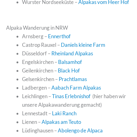
Wurster Nordseeküste –
Alpakas vom Heer Hof
Alpaka Wanderung in NRW
Arnsberg –
Ennerthof
Castrop Rauxel –
Daniels kleine Farm
Düsseldorf –
Rheinland Alpakas
Engelskirchen –
Balsamhof
Geilenkirchen –
Black Hof
Gelsenkirchen –
Prachtlamas
Ladbergen –
Aabach Farm Alpakas
Leichlingen –
Tinas Erlebnishof
(hier haben wir
unsere Alpakawanderung gemacht)
Lennestadt –
Laki Ranch
Lienen –
Alpakas am Teuto
Lüdinghausen –
Abolengo de Alpaca