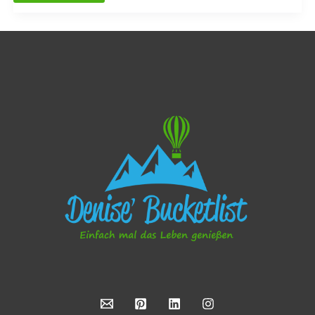
Auf
den
Spuren
der
Barbarossa
Sage