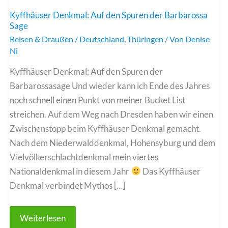
Kyffhäuser Denkmal: Auf den Spuren der Barbarossa
Sage
Reisen & Draußen
/
Deutschland
,
Thüringen
/ Von
Denise
Ni
Kyffhäuser Denkmal: Auf den Spuren der
Barbarossasage Und wieder kann ich Ende des Jahres
noch schnell einen Punkt von meiner Bucket List
streichen. Auf dem Weg nach Dresden haben wir einen
Zwischenstopp beim Kyffhäuser Denkmal gemacht.
Nach dem Niederwalddenkmal, Hohensyburg und dem
Vielvölkerschlachtdenkmal mein viertes
Nationaldenkmal in diesem Jahr
Das Kyffhäuser
Denkmal verbindet Mythos […]
Kyffhäuser
Weiterlesen
Denkmal: